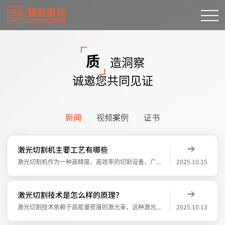
质
造洞察
诚邀您共同见证
新闻
视频案例
证书
激光切割机主要工艺有哪些
激光切割机作为一种高精度、高效率的切割设备，广泛应用于工业制造、建筑、汽车等领域。激光切割机主要工艺有哪些？在激光气化切割过程中，材料表面温度升至沸点温度的速度是如此之快，足以避免热传导造成的熔化，于是部分材料汽化成蒸汽消失，部分材
2025.10.15
激光切割技术是怎么样的原理？
激光切割技术依赖于高能量密度的激光束，这种激光束能够快速加热材料至其熔点或汽化点，从而在材料上产生一个切口。切口的宽度通常非常小，大约在0.1毫米左右，这取决于所使用的激光束的功率和聚焦程度。随着激光束沿着预定路径移动，材料上连续出
2025.10.13