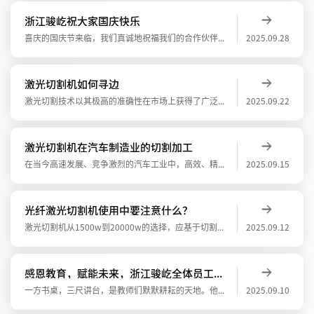
浙江骏屹祝大家国庆快乐
喜庆的国庆节来临，我们真诚地祝福我们的合作伙伴事业蒸蒸日上，生活幸福安康。愿您的公司和祖国一样更加的繁荣昌盛，国泰民安。浙江骏屹全体员工祝大家国庆快乐！
2025.09.28
激光切割机如何寻边
激光切割技术以其极高的准确性在市场上获得了广泛的认可。这种技术能够确保切割边缘的平整和光滑，减少了后续加工的需求。那么激光切割机如何寻边？激光切割机一般有电容寻边、光电寻边以及手动寻边三种方式。单击“数控”分页下的“寻边”按钮下拉三
2025.09.22
激光切割机在汽车制造业的切割加工
在当今高速发展、竞争激烈的汽车工业中，高效、精准、灵活的制造技术是保持竞争力的关键。激光切割机被广泛应用于汽车零部件、汽车车身、车厢、底盘、车头等各个方面，基本上覆盖了汽车制造行业的所有应用领域。特别是在汽车制作和维修时，面对许多形
2025.09.15
光纤激光切割机使用中要注意什么？
激光切割机从1500w到20000w的选择，应基于切割需求和材料厚度：在选择激光切割机的功率时，首先要明确的是切割材料的种类、厚度以及切割的精度要求。不同功率的激光切割机适用于不同厚度和材质的材料切割。光纤激光切割机使用中要注意什么
2025.09.12
感恩教育，赋能未来，浙江骏屹全体员工向教育工作者致敬
一方书桌，三尺讲台，是教师们默默耕耘的天地。他们育桃李，孜孜不倦，用知识的钥匙开启了无数学生的智慧之门。教师们在讲台上默默耕耘，传递知识。尊师重教，这是我们民族的传统美德，也是社会文明进步的重要标志。浙江骏屹秉承着“礼赞教师·致谢师
2025.09.10