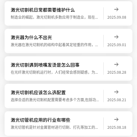
激光切割机日常都需要维护什么
制造业的崛起，激光切割机多数应用于制造业，现在也逐渐普及应用到其他的行业中，许多购买激光切割机的老板肯定会问，激光切割机日常都需要维护什么？那么今天骏屹激光的小编就给大家慢慢道来。清洁与除尘机床台面/齿床： 清除切割产生的金属碎屑、
2025.09.08
激光器为什么不出光
激光器在激光切割机的结构中起着其足轻重的作用，毕竟被大家称为切割机的三件套，激光器就是其中的一个核心的配置，激光器发射出的激光，经光路系统，聚焦成高功率密度的激光束。激光束照射到工件表面，使工件达到熔点或沸点，同时与光束同轴的高压气
2025.09.01
激光切割遇到喷嘴发烫是怎么回事
在光纤激光切割机运行时，人们经常会感到疑惑，为什么刚开始切割时断面很光滑，但随着时间的推移，断面效果越来越差，这是为什么呢？ 长期切割容易造成切割喷嘴过热，造成电容值异常和喷嘴变形，导致切割不稳定，如开始切割良
2025.08.28
激光切割机应该怎么选配置
选择合适的激光切割机配置需要考虑多个方面,包括功率、床身结构、导轨配置和激光器类型等。在选购时,建议结合个人需求和预算进行权衡,选择性价比高、性能稳定的激光切割机配置。也可以根据企业具体的加工需求、材料类型、预算以及生产规模来综合考
2025.08.21
激光切管机应用的行业有哪些
激光切管机是针对金属管材进行切割、打孔等加工的领域，作为一种高精度、高效率的加工设备，深受制造业老板的喜爱，帮助企业降本增效，同时激光切管机也广泛应用于多个行业。激光切管机主要针对各类金属管材的切割，圆管，方管，矩形管，工字钢，角钢
2025.08.18