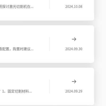
制造业正在经历前所未有的变革，作为制造业的核心设备之一，激光切割机在工业时代的应用前景愈发广阔。本文将探讨激光切割机在工业时代的未来趋势，以帮助企业更好地适应这一变革。一、高精度与高效率激光切割机在工业时代将继续追求高精度与高效率。
2024.10.08
激光切割机市场竞争激烈，配置不同，价格也会有差异，而且激光切割机的各个厂家的优劣势都不同，最主要还是看配置，购置时建议多找几家聊聊看，对比下各家配置，可以从切割头、激光器、冷水机、切割床等几方面去考量，再结合下价格、售后服务、性价比
2024.09.30
激光切割机是将从激光器发射出的激光，经光路系统，聚焦成高功率密度的激光束。激光切割机的操作步骤有哪些？1、固定切割材料将需要切割的材料固定在激光切割机的工作台面上。2、根据金属板材的材质及厚度对设备的参数进行相应的调整。3、选择合适
2024.09.29