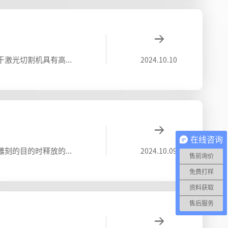
光纤激光切割机的产生，我们在金属材料的激光切割生产加工领域的生产制造主力军得到了极大的提高。而且，由于激光切割机具有高精密、割缝小、速率更快、运动健身速率迅速等特点，激光切割机的优点是什么？一、切割精准度高金属材质是比较硬的，使用普
2024.10.10
在线咨询
所谓的金属切割机，也称为金属激光切割机，是将激光束照射到金属工件表面以熔化和蒸发金属工件以达到切割或雕刻的目的时释放的能量。精确快速切割，不限于切割模式限制，自动排版节省材料，平滑切割，低加工成本等。激光切割机的用途及优缺点？激光切
2024.10.09
售前询价
免费打样
资料获取
售后服务