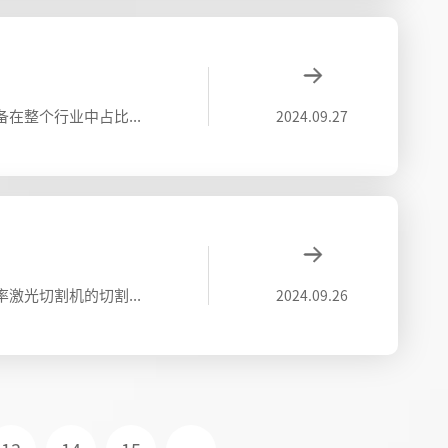
在目前的光纤激光切割机的应用行业中，低功率的切割设备仍有很大的市场，可以肯定的说，小功率的激光切割设备在整个行业中占比最大。光纤激光切割机功率越高越好吗？因为预算的原因，不是所以厂家都能无条件的购买大功率的激光设备的。甚至在某些行业
2024.09.27
激光切割机作用对象包括了不锈钢、碳钢、合金钢、铝板、银、铜、钛等金属材料。针对不同的金属材料，不同功率激光切割机的切割厚度跟切割材料有很大的关系。1000瓦、2000瓦、3000瓦……不同功率的激光切割机能切割的厚度都是不同的。激光
2024.09.26