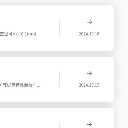
激光切割技术依靠什么来切割，激光切割以连续或重复脉冲方式工作，切割过程中激光光束聚焦成很小的光点(最小直径可小于0.1mm)，使焦点处达到很高的功率密度(可超过 这时光束输入(由光能转换)的热量远远超过被材料反射、传导或扩散的部分，
2024.10.16
光纤激光切割机在市场上占据了很大的份额，它的优点有很多，具有切割范围广，切割速度快，切割效果好，免维护等优良特性而被广泛使用。那么激光切割机是由哪些配件组成的？激光发生器激光发生器是指产生激光的设备或装置。它包括一个能够激发激光器介
2024.10.15