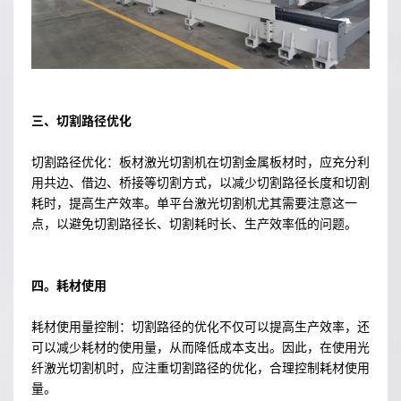
三、切割路径优化
切割路径优化：板材激光切割机在切割金属板材时，应充分利
用共边、借边、桥接等切割方式，以减少切割路径长度和切割
耗时，提高生产效率。单平台激光切割机尤其需要注意这一
点，以避免切割路径长、切割耗时长、生产效率低的问题。
四。耗材使用
耗材使用量控制：切割路径的优化不仅可以提高生产效率，还
可以减少耗材的使用量，从而降低成本支出。因此，在使用光
纤激光切割机时，应注重切割路径的优化，合理控制耗材使用
量。