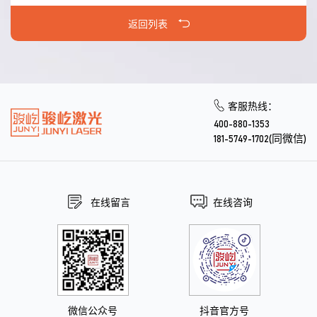
返回列表
客服热线：
400-880-1353
181-5749-1702(同微信)
在线留言
在线咨询
微信公众号
抖音官方号