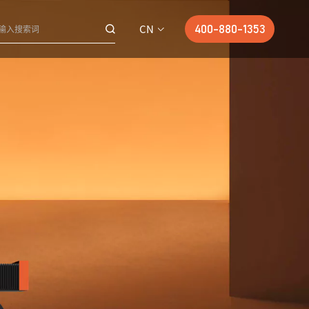
CN
400-880-1353